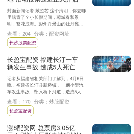
封面新闻记者 戴竺芯 这个清明，你去哪
里踏青了？小长假期间，蓉城春和景
明，繁花成海。彭州丹景山的牡丹雍容
绽放，植物园的杜鹃簇拥成团，抚琴小
查看：
204
分类：
配资网址
巷的紫藤萝瀑布倾泻而下....
长沙股票配资
长盈宝配资 福建长汀一车
辆发生事故 造成5人死亡
记者从福建省相关部门了解到，4月6日
晚，福建省长汀县新桥镇，一辆小型汽
车发生事故，坠入桥下河道，造成5人死
亡。（总台记者 陈庚 吴燕敏）....
查看：
170
分类：
炒股配资
长盈宝配资
涨8配资网 总票房3.05亿