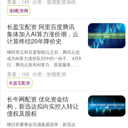
查看：
143
分类：
股票配资系统
智平方（深圳）科技....
涨8配资网
长盈宝配资 阿里百度腾讯
集体加入AI算力涨价潮，云
计算终结20年降价史
继阿里云和百度智能云之后，腾讯云也
成为AI算力涨价队列中的一份子。 4月9
日，腾讯云发布AI算力、容器服务、
EMR相关产品价格调整公告。公告表
查看：
106
分类：
炒股配资
示，鉴于全球AI算....
长盈宝配资
长牛网配资 优化资金结
构，新迅达拟向实控人转让
债权及股权
继日前董事会完成换届选举，新迅达