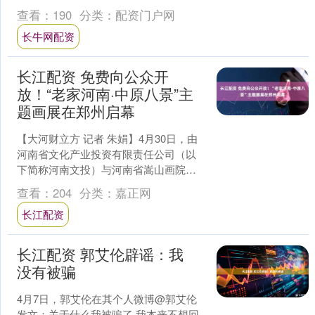
贵州省台江县隆重召开。本届年会由中
查看：
190
分类：
配资门户网
国少数民族....
长牛网配资
长江配资 免费向公众开
放！“老家河南·中原八景”主
题画展在郑州启幕
【大河财立方 记者 朱娟】4月30日，由
河南省文化产业投资有限责任公司（以
下简称河南文投）与河南省嵩山画院联
合主办的“老家河南·中原八景”主题画展在
查看：
204
分类：
嘉正网
河南省美术馆....
长江配资
长江配资 郭艾伦辟谣：我
没有被骗
4月7日，郭艾伦在其个人微博@郭艾伦
发文：关于什么我被骗了 我本来不想回