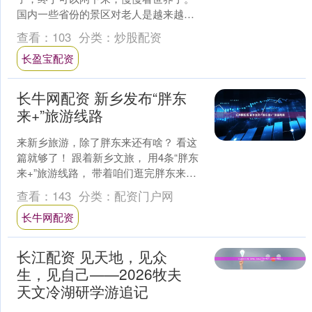
国内一些省份的景区对老人是越来越友
好了，很多拿上身份证就能免费进，不
查看：
103
分类：
炒股配资
用预约、不限户籍。 要....
长盈宝配资
长牛网配资 新乡发布“胖东
来+”旅游线路
来新乡旅游，除了胖东来还有啥？ 看这
篇就够了！ 跟着新乡文旅， 用4条“胖东
来+”旅游线路， 带着咱们逛完胖东来逛
新乡！ 踏牧野名城，品烟火百味； 入太
查看：
143
分类：
配资门户网
行寻凉，....
长牛网配资
长江配资 见天地，见众
生，见自己——2026牧夫
天文冷湖研学游追记