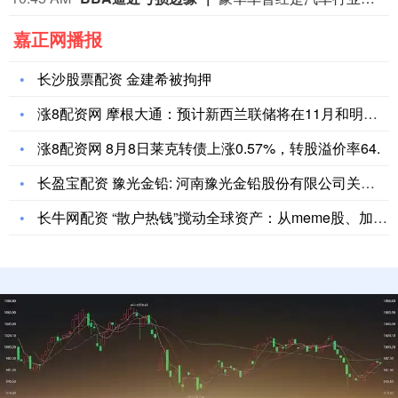
嘉正网播报
长沙股票配资 金建希被拘押
涨8配资网 摩根大通：预计新西兰联储将在11月和明年2月两次
涨8配资网 8月8日莱克转债上涨0.57%，转股溢价率64.
长盈宝配资 豫光金铅: 河南豫光金铅股份有限公司关于实施20
长牛网配资 “散户热钱”搅动全球资产：从meme股、加密货币