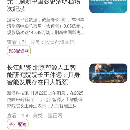
元！刷新中国影史清明档场
次纪录
据网络平台数据，截至6日24时，2026年
清明档电影总票房（含预售）3.05亿元，
观影场次达145.49万场，刷新中国影史清
明档场次纪录。 不同题材影片同步发
查看：
71
分类：
股票配资系统
力....
涨8配资网
长江配资 北京智源人工智
能研究院院长王仲远：具身
智能发展存在四大瓶颈
新浪科技讯 11月22日上午消息，在2025
虎嗅FM创新节上，北京智源人工智能研
究院院长王仲远表示，人工智能正从语
言学习迈向多模态世界学习。 他表示，
查看：
150
分类：
嘉正网
目前来看具....
长江配资