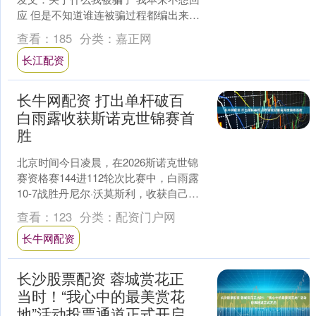
应 但是不知道谁连被骗过程都编出来了
越传越真越严重了 什么趁着我受伤趁虚
查看：
185
分类：
嘉正网
而入 连具体....
长江配资
长牛网配资 打出单杆破百
白雨露收获斯诺克世锦赛首
胜
北京时间今日凌晨，在2026斯诺克世锦
赛资格赛144进112轮次比赛中，白雨露
10-7战胜丹尼尔·沃莫斯利，收获自己的
世锦赛首胜，其中在第10局，白雨露轰
查看：
123
分类：
配资门户网
出单杆....
长牛网配资
长沙股票配资 蓉城赏花正
当时！“我心中的最美赏花
地”活动投票通道正式开启