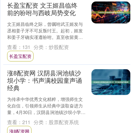
长盈宝配资 文王姬昌临终
前的吩咐与西岐局势变化
文王姬昌临终之际，曾嘱咐武王姬发与
丞相姜子牙不可反叛纣王。起初，姬发
和姜子牙确实谨遵吩咐。直至收留黄飞
虎，他们也未曾萌生与纣王对抗之意，
查看：
131
分类：
炒股配资
只是秉持“兵来将挡、水来....
长盈宝配资
涨8配资网 汉阴县涧池镇沙
坝小学：书声满校园童声诵
经典
为传承中华优秀文化精粹，增强师生文
化自信，引领师生从经典中汲取奋进力
量，4月30日，汉阴县涧池镇沙坝小学举
办了以“书声满校园，童声诵经典”为主题
查看：
211
分类：
股票配资系统
的诵读比赛活动，....
涨8配资网