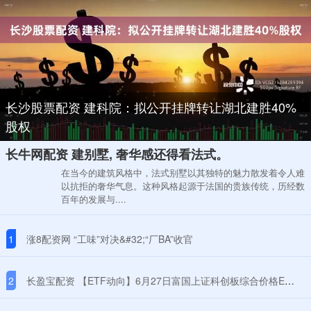
长沙股票配资 建科院：拟公开挂牌转让湖北建胜40%
股权
长牛网配资 建别墅, 奢华感还得看法式。
在当今的建筑风格中，法式别墅以其独特的魅力散发着令人难
以抗拒的奢华气息。这种风格起源于法国的贵族传统，历经数
百年的发展与....
1
涨8配资网 “工味”对决&#32;“厂BA”收官
2
长盈宝配资 【ETF动向】6月27日富国上证科创板综合价格ETF基金涨0.21%，份额减少4400万份