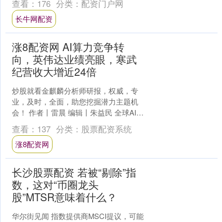
查看：
176
分类：
配资门户网
消息称，负责监....
长牛网配资
涨8配资网 AI算力竞争转
向，英伟达业绩亮眼，寒武
纪营收大增近24倍
炒股就看金麒麟分析师研报，权威，专
业，及时，全面，助您挖掘潜力主题机
会！ 作者丨雷晨 编辑丨朱益民 全球AI风
向标英伟达的最新业绩，再次在全球资
查看：
137
分类：
股票配资系统
本市场投下了一颗....
涨8配资网
长沙股票配资 若被“剔除”指
数，这对“币圈龙头
股”MTSR意味着什么？
华尔街见闻 指数提供商MSCI提议，可能