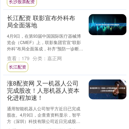
长沙股票配资
长江配资 联影宣布外科布
局全面落地
4月9日，在第93届中国国际医疗器械博
览会（CMEF）上，联影集团官宣“联影
外科”布局全面落成，补齐“预防一诊断一
治疗一康复”的全生命周期生态中“手术治
查看：
179
分类：
嘉正网
疗”这一....
长江配资
涨8配资网 又一机器人公司
完成股改！人形机器人资本
化进程加速！
通用智能机器人公司智平方近日已完成
股改。4月9日，企查查资料显示，智平
方（深圳）科技有限公司近日完成股份
制改造（简称“股改”），公司名称变更为