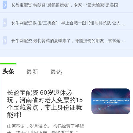
3
长盈宝配资 特朗普“感觉很糟糕”，专家：“最大输家”是美国
4
长牛网配资 队伍“三折叠”！早上合肥一图书馆前排长队 让人直呼“知识的力量”
5
长牛网配资 最耗肾精的夏季来了，脊髓损伤的朋友，试试这碗汤！补足肾精亏虚、疏通气血瘀滞，改善乏力与虚热_茯苓_生地黄_消耗
头条
最新
最热
长盈宝配资 60岁退休必
玩，河南省对老人免票的15
个宝藏景点，带上身份证就
能冲!
山河不语，岁月温柔。 爸妈操劳了半辈
子，终于可以闲下来，慢慢看世界了。