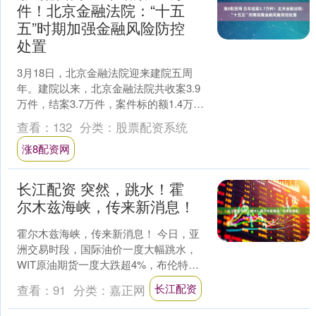
件！北京金融法院：“十五
五”时期加强金融风险防控
处置
3月18日，北京金融法院迎来建院五周
年。建院以来，北京金融法院共收案3.9
万件，结案3.7万件，案件标的额1.4万亿
元。当天，北京金融法院发布《北京金
查看：
132
分类：
股票配资系统
融法院“十....
涨8配资网
长江配资 突然，跳水！霍
尔木兹海峡，传来新消息！
霍尔木兹海峡，传来新消息！ 今日，亚
洲交易时段，国际油价一度大幅跳水，
WIT原油期货一度大跌超4%，布伦特原
油期货一度跌近3%。消息面上，国际海
长江配资
查看：
91
分类：
嘉正网
事组织定于18日....