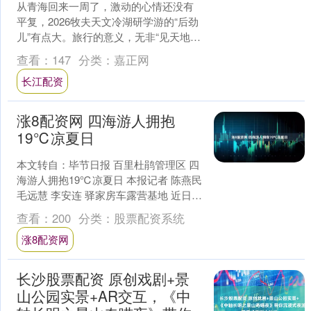
从青海回来一周了，激动的心情还没有
平复，2026牧夫天文冷湖研学游的“后劲
儿”有点大。旅行的意义，无非“见天地，
见众生，见自己”，这一趟甘青跨省之
查看：
147
分类：
嘉正网
旅，都见到了！....
长江配资
涨8配资网 四海游人拥抱
19℃凉夏日
本文转自：毕节日报 百里杜鹃管理区 四
海游人拥抱19℃凉夏日 本报记者 陈燕民
毛远慧 李安连 驿家房车露营基地 近日，
百里杜鹃驿家房车露营基地，湘A、渝
查看：
200
分类：
股票配资系统
A、粤....
涨8配资网
长沙股票配资 原创戏剧+景
山公园实景+AR交互，《中