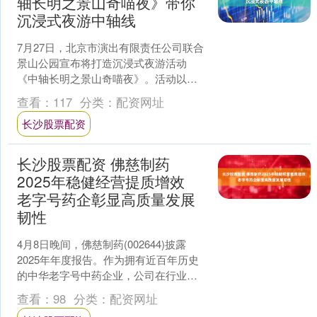
轴长明之景山奇喵夜》带你
沉浸式夜游中轴线
7月27日，北京市演出有限责任公司联合
景山公园宣布将打造沉浸式夜游活动
《中轴长明之景山奇喵夜》。活动以景
山公园寿皇殿广场为核心舞台，将原创
查看：
117
分类：
配资网址
戏剧故事、真人实景演绎....
长沙股票配资
长沙股票配资 佛慈制药
2025年稳健经营提质增效
老字号药企彰显高质量发展
韧性
4月8日晚间，佛慈制药(002644)披露
2025年年度报告。作为拥有近百年历史
的中华老字号中药企业，公司在行业承
压背景下坚守中成药主业，深耕精益运
查看：
98
分类：
配资网址
营与提质增效....