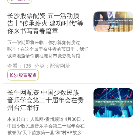
长沙股票配资 五一活动预
告丨“传承薪火·建功时代”等
你来书写青春篇章
五一假期即将来临，你打算如何度过
呢？ r 在这个属于奋斗者的节日里，我们
诚挚地邀请你前往潍坊市党史教育馆，
参与“传承薪火·建功时代”五一活动。从少
查看：
135
分类：
配资网址
年深情讲述、沉....
长沙股票配资
长牛网配资 中国少数民族
音乐学会第二十届年会在贵
州台江举行
本文转自：人民网-贵州频道 4月30日，
中国少数民族音乐学会第二十届年会在
被誉为“天下苗族第一县”和“村BA故乡”的