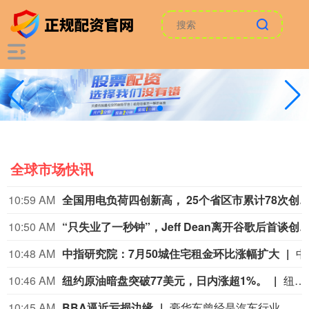
全球市场快讯
10:59 AM
全国用电负荷四创新高， 25个省区市累计78
10:50 AM
“只失业了一秒钟”，Jeff Dean离开谷歌后
10:48 AM
中指研究院：7月50城住宅租金环比涨幅扩大
中指研究院发文称，7月，高校毕业季租赁需求集中
10:46 AM
纽约原油暗盘突破77美元，日内涨超1%。
纽约原油暗盘突破77美元，日内涨超1%。
10:45 AM
BBA逼近亏损边缘
豪华车曾经是汽车行业利润最丰厚的生意之一。奔驰、宝马和奥迪这三家一线豪华品牌享有丰厚的品牌声誉，在全球市场可以同时获得规模和溢价，卖出一辆车能够带来的利润远高于普通汽车品牌。最新一轮半年报显示，这三家企业的主营汽车业务也濒临亏损边缘。今年上半年，奔驰、宝马、奥迪全球汽车销量和营收规模同步下滑，三家营收创下2022年来新低，汽车销量也创下2023年来新低。利润方面，奔驰、宝马更是达到2021年来低点，奥迪也处于过去六年的低谷。中国市场表现乏力成了三家公司业绩同步下滑的关键原因。在三家公司中，奔驰上半年营收规模最高，达到636.6亿欧元，但较去年同期下降4.1%，连续三年下滑。奔驰同期息税前利润（EBIT）为34.5亿欧元，去年同期是35.6亿欧元，这一表现较2023年巅峰时期跌去67.1%。（界面）